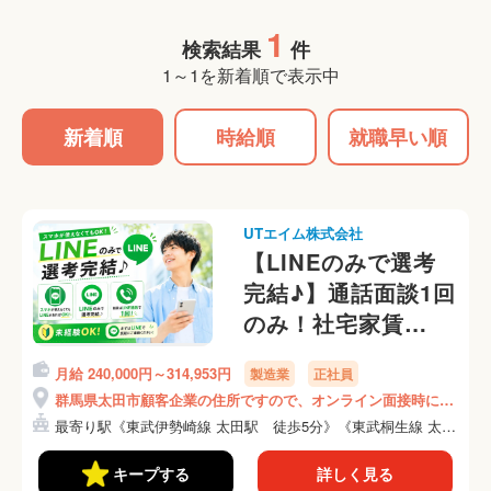
1
検索結果
件
1～1を新着順で表示中
新着順
時給順
就職早い順
UTエイム株式会社
【LINEのみで選考
完結♪】通話面談1回
のみ！社宅家賃
100％補助！（1R個
月給 240,000円～314,953円
製造業
正社員
室アパート）【スマ
群馬県太田市顧客企業の住所ですので、オンライン面接時にご
ホレンタルサービス
説明いたします！
最寄り駅《東武伊勢崎線 太田駅 徒歩5分》《東武桐生線 太
あり】
田...
《AADK1C》
キープする
詳しく見る