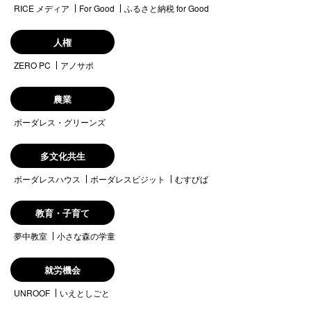
RICE メディア
For Good
ふるさと納税 for Good
人権
ZERO PC
アノサポ
農業
ボーダレス・グリーンズ
多文化共生
ボーダレスハウス
ボーダレスビジット
むすびば
教育・子育て
夢中教室
小さな森の学童
就労機会
UNROOF
いえとしごと