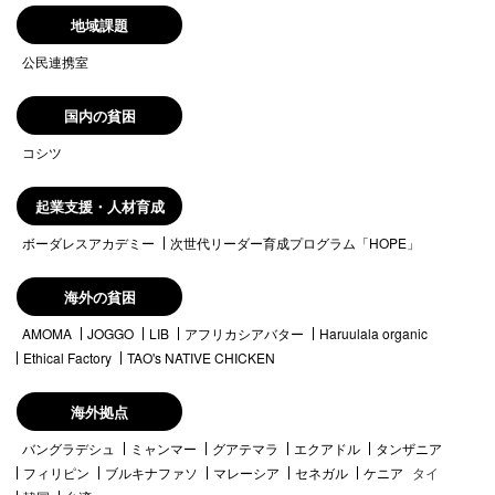
地域課題
公民連携室
国内の貧困
コシツ
起業支援・人材育成
ボーダレスアカデミー
次世代リーダー育成プログラム「HOPE」
海外の貧困
AMOMA
JOGGO
LIB
アフリカシアバター
Haruulala organic
Ethical Factory
TAO's NATIVE CHICKEN
海外拠点
バングラデシュ
ミャンマー
グアテマラ
エクアドル
タンザニア
フィリピン
ブルキナファソ
マレーシア
セネガル
ケニア
タイ