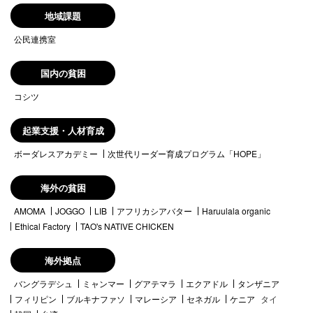
地域課題
公民連携室
国内の貧困
コシツ
起業支援・人材育成
ボーダレスアカデミー
次世代リーダー育成プログラム「HOPE」
海外の貧困
AMOMA
JOGGO
LIB
アフリカシアバター
Haruulala organic
Ethical Factory
TAO's NATIVE CHICKEN
海外拠点
バングラデシュ
ミャンマー
グアテマラ
エクアドル
タンザニア
フィリピン
ブルキナファソ
マレーシア
セネガル
ケニア
タイ