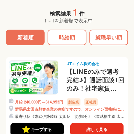
1
検索結果
件
1～1を新着順で表示中
新着順
時給順
就職早い順
UTエイム株式会社
【LINEのみで選考
完結♪】通話面談1回
のみ！社宅家賃
100％補助！（1R個
月給 240,000円～314,953円
製造業
正社員
室アパート）【スマ
群馬県太田市顧客企業の住所ですので、オンライン面接時にご
ホレンタルサービス
説明いたします！
最寄り駅《東武伊勢崎線 太田駅 徒歩5分》《東武桐生線 太
あり】
田...
《AADK1C》
キープする
詳しく見る