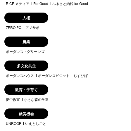
RICE メディア
For Good
ふるさと納税 for Good
人権
ZERO PC
アノサポ
農業
ボーダレス・グリーンズ
多文化共生
ボーダレスハウス
ボーダレスビジット
むすびば
教育・子育て
夢中教室
小さな森の学童
就労機会
UNROOF
いえとしごと