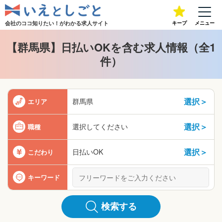
会社のココ知りたい！が
わかる求人サイト
キープ
メニュー
【群馬県】日払いOKを含む求人情報（全1
件）
選択＞
群馬県
エリア
選択＞
選択してください
職種
選択＞
日払いOK
こだわり
キーワード
検索する