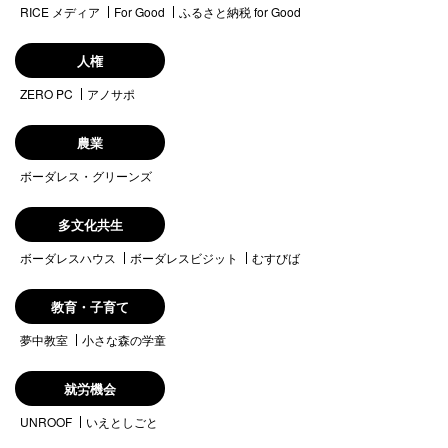
RICE メディア
For Good
ふるさと納税 for Good
人権
ZERO PC
アノサポ
農業
ボーダレス・グリーンズ
多文化共生
ボーダレスハウス
ボーダレスビジット
むすびば
教育・子育て
夢中教室
小さな森の学童
就労機会
UNROOF
いえとしごと