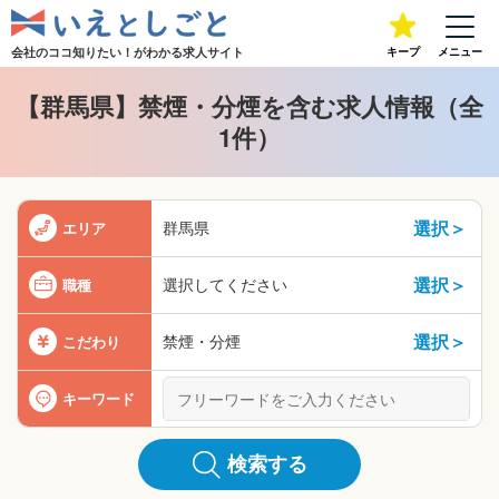
会社のココ知りたい！が
わかる求人サイト
キープ
メニュー
【群馬県】禁煙・分煙を含む求人情報（全
1件）
選択＞
群馬県
エリア
選択＞
選択してください
職種
選択＞
禁煙・分煙
こだわり
キーワード
検索する