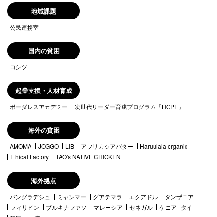
地域課題
公民連携室
国内の貧困
コシツ
起業支援・人材育成
ボーダレスアカデミー
次世代リーダー育成プログラム「HOPE」
海外の貧困
AMOMA
JOGGO
LIB
アフリカシアバター
Haruulala organic
Ethical Factory
TAO's NATIVE CHICKEN
海外拠点
バングラデシュ
ミャンマー
グアテマラ
エクアドル
タンザニア
フィリピン
ブルキナファソ
マレーシア
セネガル
ケニア
タイ