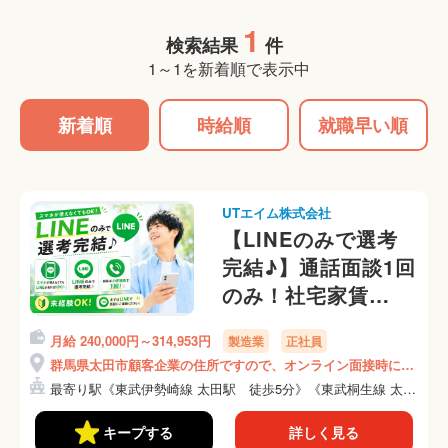
1
検索結果
件
1～1を新着順で表示中
新着順
時給順
就職早い順
UTエイム株式会社
【LINEのみで選考
完結♪】通話面談1回
のみ！社宅家賃
100％補助！（1R個
月給 240,000円～314,953円
製造業
正社員
室アパート）【スマ
群馬県太田市顧客企業の住所ですので、オンライン面接時にご
ホレンタルサービス
説明いたします！
最寄り駅《東武伊勢崎線 太田駅 徒歩5分》《東武桐生線 太
あり】
田...
《AADK1C》
キープする
詳しく見る