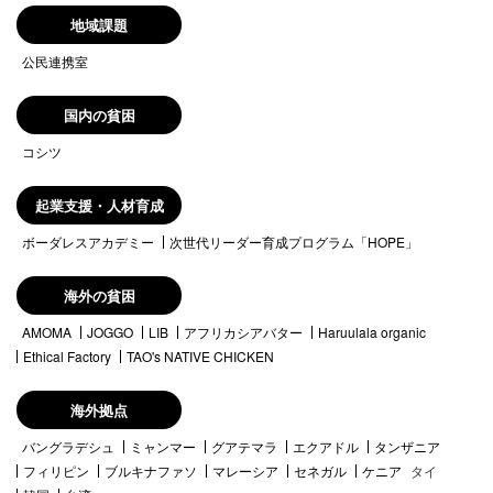
地域課題
公民連携室
国内の貧困
コシツ
起業支援・人材育成
ボーダレスアカデミー
次世代リーダー育成プログラム「HOPE」
海外の貧困
AMOMA
JOGGO
LIB
アフリカシアバター
Haruulala organic
Ethical Factory
TAO's NATIVE CHICKEN
海外拠点
バングラデシュ
ミャンマー
グアテマラ
エクアドル
タンザニア
フィリピン
ブルキナファソ
マレーシア
セネガル
ケニア
タイ