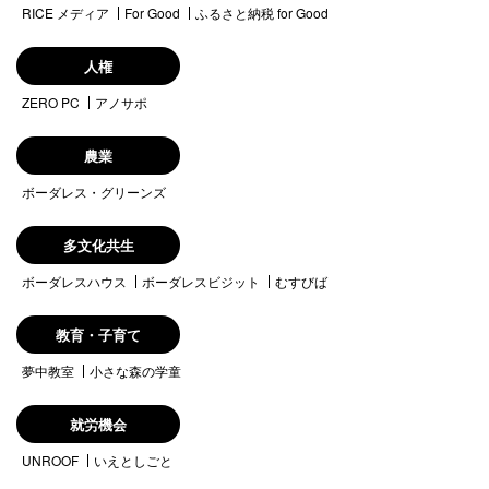
RICE メディア
For Good
ふるさと納税 for Good
人権
ZERO PC
アノサポ
農業
ボーダレス・グリーンズ
多文化共生
ボーダレスハウス
ボーダレスビジット
むすびば
教育・子育て
夢中教室
小さな森の学童
就労機会
UNROOF
いえとしごと