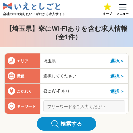
会社のココ知りたい！が
わかる求人サイト
キープ
メニュー
【埼玉県】寮にWi-Fiありを含む求人情報
（全1件）
選択＞
埼玉県
エリア
選択＞
選択してください
職種
選択＞
寮にWi-Fiあり
こだわり
キーワード
検索する