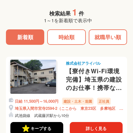
1
検索結果
件
1～1を新着順で表示中
新着順
時給順
就職早い順
株式会社アライバル
【寮付きWi-Fi環境
完備】埼玉県の建設
のお仕事！携帯な
し、身分証なし、緊
日給 11,500円～16,000円
建設・土木・造園
正社員
急連絡先なしOKで
埼玉県入間市宮寺2594-2（ここから 東京23区 多摩地区 埼
す◎
玉県 神奈川県等の現場に向かいます）
武池袋線 武蔵藤沢駅から10分
キープする
詳しく見る