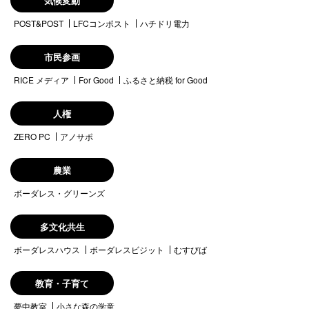
気候変動
POST&POST
LFCコンポスト
ハチドリ電力
市民参画
RICE メディア
For Good
ふるさと納税 for Good
人権
ZERO PC
アノサポ
農業
ボーダレス・グリーンズ
多文化共生
ボーダレスハウス
ボーダレスビジット
むすびば
教育・子育て
夢中教室
小さな森の学童