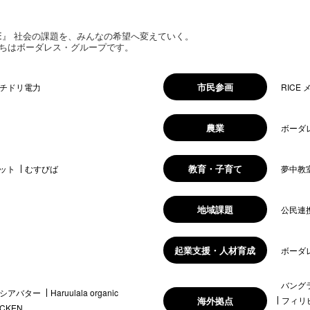
 HOPE』 社会の課題を、みんなの希望へ変えていく。
ちはボーダレス・グループです。
市民参画
チドリ電力
RICE
農業
ボーダ
教育・子育て
ット
むすびば
夢中教
地域課題
公民連
起業支援・人材育成
ボーダ
バング
シアバター
Haruulala organic
海外拠点
フィリ
ICKEN