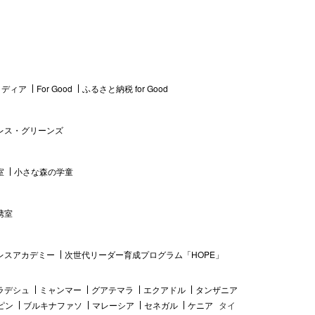
 メディア
For Good
ふるさと納税 for Good
レス・グリーンズ
室
小さな森の学童
携室
レスアカデミー
次世代リーダー育成プログラム「HOPE」
ラデシュ
ミャンマー
グアテマラ
エクアドル
タンザニア
ピン
ブルキナファソ
マレーシア
セネガル
ケニア
タイ