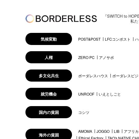
『SWITCH to
私た
気候変動
POST&POST
LFCコンポスト
ハ
人権
ZERO PC
アノサポ
多文化共生
ボーダレスハウス
ボーダレスビジ
就労機会
UNROOF
いえとしごと
国内の貧困
コシツ
AMOMA
JOGGO
LIB
アフリカ
海外の貧困
Ethical Factory
TAO's NATIVE CH