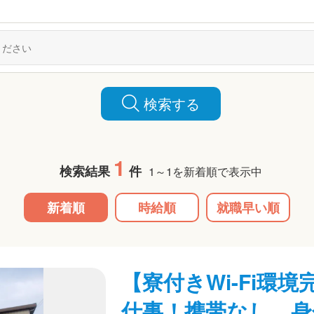
検索する
1
検索結果
件
1～1を新着順で表示中
新着順
時給順
就職早い順
【寮付きWi-Fi環
仕事！携帯なし、身