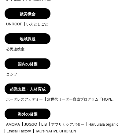
就労機会
UNROOF
いえとしごと
地域課題
公民連携室
国内の貧困
コシツ
起業支援・人材育成
ボーダレスアカデミー
次世代リーダー育成プログラム「HOPE」
海外の貧困
AMOMA
JOGGO
LIB
アフリカシアバター
Haruulala organic
Ethical Factory
TAO's NATIVE CHICKEN