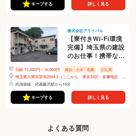
キープする
詳しく見る
株式会社アライバル
【寮付きWi-Fi環境
完備】埼玉県の建設
のお仕事！携帯な
し、身分証なし、緊
日給 11,500円～16,000円
建設・土木・造園
正社員
急連絡先なしOKで
埼玉県入間市宮寺2594-2（ここから 東京23区 多摩地区 埼
す◎
玉県 神奈川県等の現場に向かいます）
武池袋線 武蔵藤沢駅から10分
キープする
詳しく見る
よくある質問