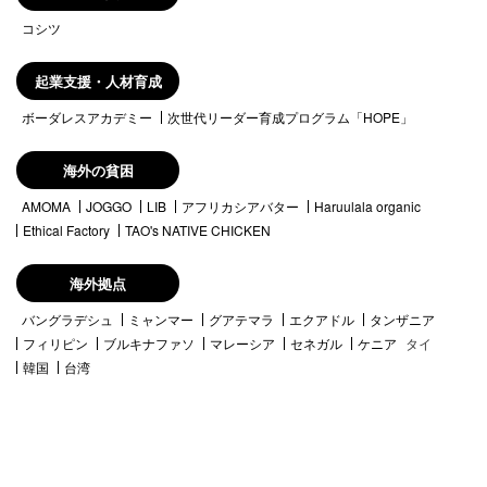
コシツ
起業支援・人材育成
ボーダレスアカデミー
次世代リーダー育成プログラム「HOPE」
海外の貧困
AMOMA
JOGGO
LIB
アフリカシアバター
Haruulala organic
Ethical Factory
TAO's NATIVE CHICKEN
海外拠点
バングラデシュ
ミャンマー
グアテマラ
エクアドル
タンザニア
フィリピン
ブルキナファソ
マレーシア
セネガル
ケニア
タイ
韓国
台湾