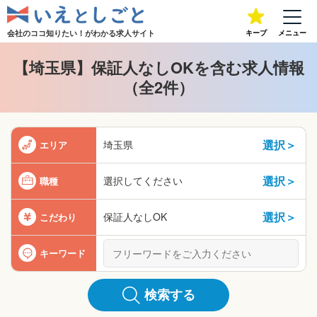
会社のココ知りたい！が
わかる求人サイト
キープ
メニュー
【埼玉県】保証人なしOKを含む求人情報
（全2件）
選択＞
埼玉県
エリア
選択＞
選択してください
職種
選択＞
保証人なしOK
こだわり
キーワード
検索する