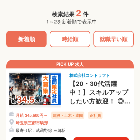
2
検索結果
件
1～2を新着順で表示中
新着順
時給順
就職早い順
PICK UP 求人
株式会社コントラフト
【20・30代活躍
中！】スキルアップ
したい方歓迎！ ◎社
員寮あり・直行直帰
月給 345,600円～
建設・土木・造園
正社員
OK！働きやすさ抜
埼玉県三郷市駒形
群な環境です！
最寄り駅：武蔵野線 三郷駅