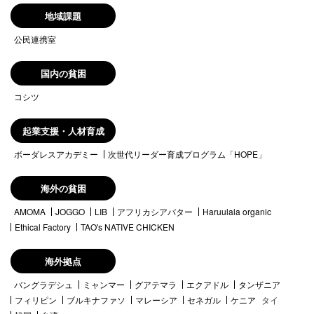
地域課題
公民連携室
国内の貧困
コシツ
起業支援・人材育成
ボーダレスアカデミー
次世代リーダー育成プログラム「HOPE」
海外の貧困
AMOMA
JOGGO
LIB
アフリカシアバター
Haruulala organic
Ethical Factory
TAO's NATIVE CHICKEN
海外拠点
バングラデシュ
ミャンマー
グアテマラ
エクアドル
タンザニア
フィリピン
ブルキナファソ
マレーシア
セネガル
ケニア
タイ