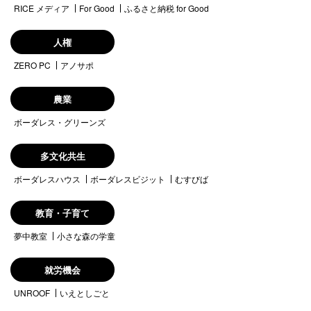
RICE メディア
For Good
ふるさと納税 for Good
人権
ZERO PC
アノサポ
農業
ボーダレス・グリーンズ
多文化共生
ボーダレスハウス
ボーダレスビジット
むすびば
教育・子育て
夢中教室
小さな森の学童
就労機会
UNROOF
いえとしごと