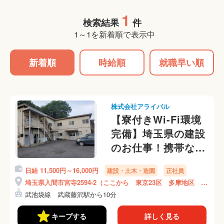
1
検索結果
件
1～1を新着順で表示中
新着順
時給順
就職早い順
株式会社アライバル
【寮付きWi-Fi環境
完備】埼玉県の建設
のお仕事！携帯な
し、身分証なし、緊
日給 11,500円～16,000円
建設・土木・造園
正社員
急連絡先なしOKで
埼玉県入間市宮寺2594-2（ここから 東京23区 多摩地区 埼
す◎
玉県 神奈川県等の現場に向かいます）
武池袋線 武蔵藤沢駅から10分
キープする
詳しく見る