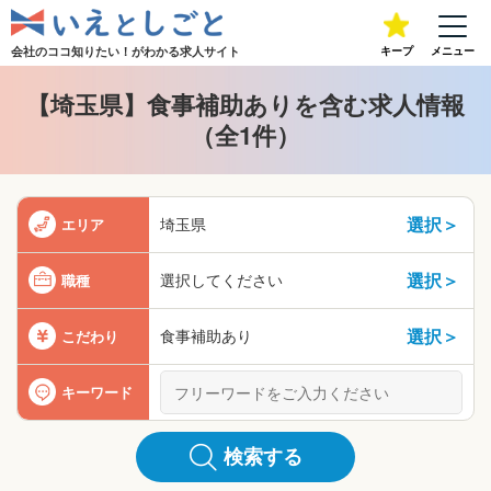
会社のココ知りたい！が
わかる求人サイト
キープ
メニュー
【埼玉県】食事補助ありを含む求人情報
（全1件）
選択＞
埼玉県
エリア
選択＞
選択してください
職種
選択＞
食事補助あり
こだわり
キーワード
検索する