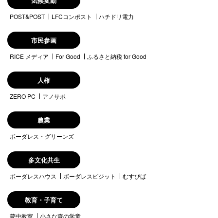
気候変動
POST&POST
LFCコンポスト
ハチドリ電力
市民参画
RICE メディア
For Good
ふるさと納税 for Good
人権
ZERO PC
アノサポ
農業
ボーダレス・グリーンズ
多文化共生
ボーダレスハウス
ボーダレスビジット
むすびば
教育・子育て
夢中教室
小さな森の学童