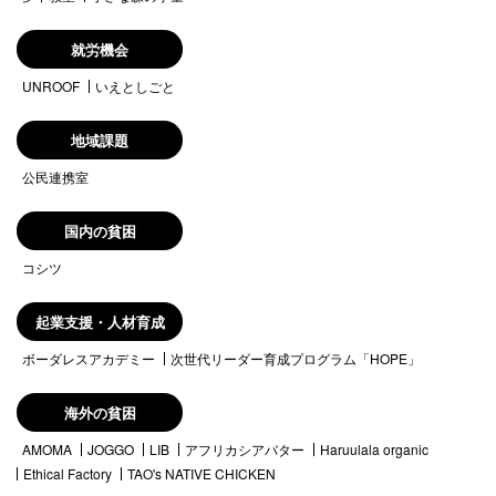
就労機会
UNROOF
いえとしごと
地域課題
公民連携室
国内の貧困
コシツ
起業支援・人材育成
ボーダレスアカデミー
次世代リーダー育成プログラム「HOPE」
海外の貧困
AMOMA
JOGGO
LIB
アフリカシアバター
Haruulala organic
Ethical Factory
TAO's NATIVE CHICKEN