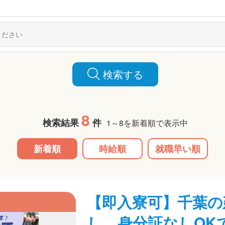
検索する
8
検索結果
件
1～8を新着順で表示中
新着順
時給順
就職早い順
【即入寮可】千葉の
し、身分証なしOK