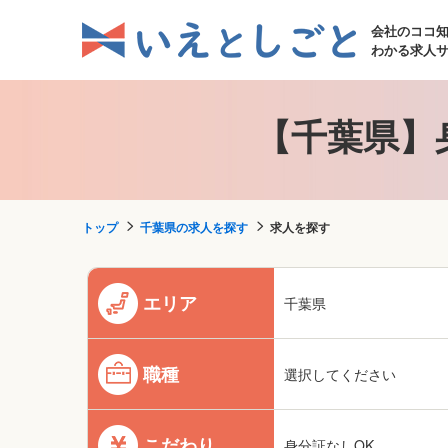
会社のココ
わかる求人
【千葉県】
トップ
千葉県の求人を探す
求人を探す
エリア
千葉県
職種
選択してください
こだわり
身分証なしOK