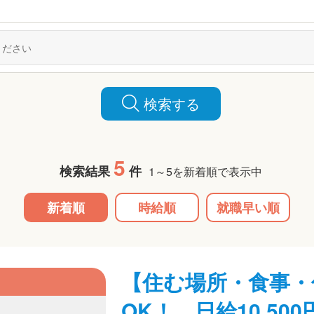
検索する
5
検索結果
件
1～5を新着順で表示中
新着順
時給順
就職早い順
【住む場所・食事・
OK！ 日給10,5