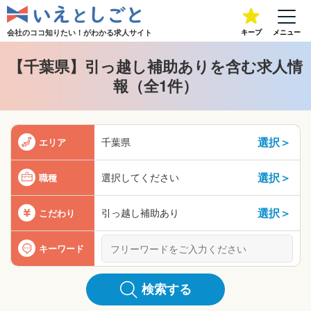
会社のココ知りたい！が
わかる求人サイト
キープ
メニュー
【千葉県】引っ越し補助ありを含む求人情
報（全1件）
選択＞
千葉県
エリア
選択＞
選択してください
職種
選択＞
引っ越し補助あり
こだわり
キーワード
検索する