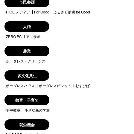
市民参画
RICE メディア
For Good
ふるさと納税 for Good
人権
ZERO PC
アノサポ
農業
ボーダレス・グリーンズ
多文化共生
ボーダレスハウス
ボーダレスビジット
むすびば
教育・子育て
夢中教室
小さな森の学童
就労機会