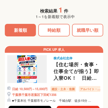
1
検索結果
件
1～1を新着順で表示中
新着順
時給順
就職早い順
PICK UP 求人
株式会社忠伸
【住む場所・食事・
仕事全てが揃う】即
入寮OK！ 日給
10,500円～ 身分証
日給 10,500円～15,000円
建設・土木・造園
アルバイト・パ
無し・未経験者歓迎
ート
千葉県千葉市若葉区下田町1356
■千葉本社 千葉都市モノレール 千城台駅 徒歩15分 ...