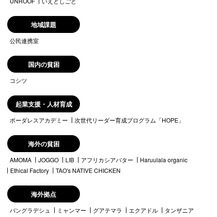
UNROOF
いえとしごと
地域課題
公民連携室
国内の貧困
コシツ
起業支援・人材育成
ボーダレスアカデミー
次世代リーダー育成プログラム「HOPE」
海外の貧困
AMOMA
JOGGO
LIB
アフリカシアバター
Haruulala organic
Ethical Factory
TAO's NATIVE CHICKEN
海外拠点
バングラデシュ
ミャンマー
グアテマラ
エクアドル
タンザニア