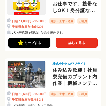
お仕事です。携帯な
しOK！身分証なし
OK！交通費ない方
日給 11,000円～15,000円
建設・土木・造園
正社員
対応可能です。ご相
千葉県市原市姉崎2326-1
談ください。
JR内房線姉ヶ崎駅から徒歩15分です。
キープする
詳しく見る
株式会社ヒロワブライト
住み込み歓迎！社員
寮完備のプラント内
作業｜機械メンテナ
ンス・配管整備スタ
日給 10,500円～15,000円
建設・土木・造園
正社員
ッフ
千葉県市原市青柳3-3-1
JR内房線五井駅からバス10分