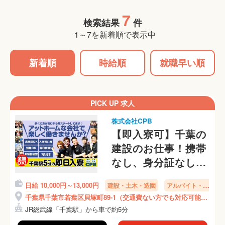
7
検索結果
件
1～7を新着順で表示中
新着順
時給順
就職早い順
PICK UP 求人
株式会社CPB
【即入寮可】千葉の
建設のお仕事！携帯
なし、身分証なし
OKです◎交通費な
日給 10,000円～13,000円
建設・土木・造園
アルバイト・パ
い方でも対応可能！
ート
千葉県千葉市若葉区貝塚町89-1（交通費ない方でも対応可能！
ご相談ください！
ご相談ください！）
JR総武線「千葉駅」から車で約5分