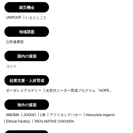
就労機会
UNROOF
いえとしごと
地域課題
公民連携室
国内の貧困
コシツ
起業支援・人材育成
ボーダレスアカデミー
次世代リーダー育成プログラム「HOPE」
海外の貧困
AMOMA
JOGGO
LIB
アフリカシアバター
Haruulala organic
Ethical Factory
TAO's NATIVE CHICKEN