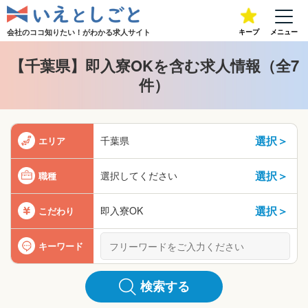
会社のココ知りたい！が
わかる求人サイト
キープ
メニュー
【千葉県】即入寮OKを含む求人情報（全7
件）
選択＞
千葉県
エリア
選択＞
選択してください
職種
選択＞
即入寮OK
こだわり
キーワード
検索する