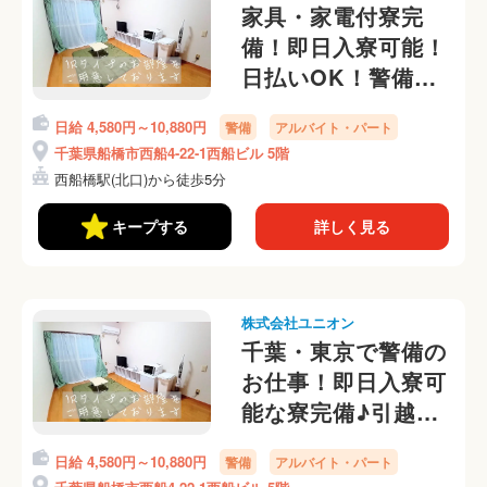
家具・家電付寮完
備！即日入寮可能！
日払いOK！警備員
さん募集中☆
日給 4,580円～10,880円
警備
アルバイト・パート
千葉県船橋市西船4-22-1西船ビル 5階
西船橋駅(北口)から徒歩5分
キープする
詳しく見る
株式会社ユニオン
千葉・東京で警備の
お仕事！即日入寮可
能な寮完備♪引越・
交通費は当社でサポ
日給 4,580円～10,880円
警備
アルバイト・パート
ート