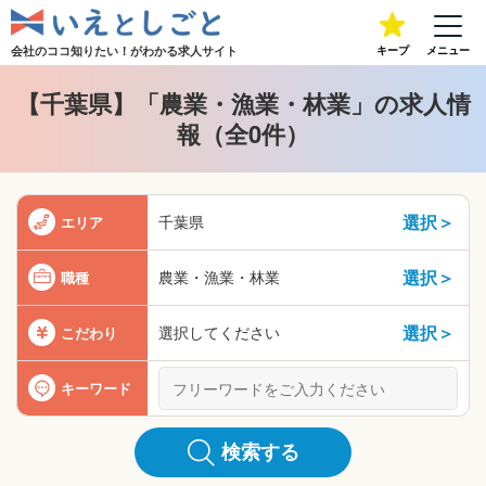
会社のココ知りたい！が
わかる求人サイト
キープ
メニュー
【千葉県】「農業・漁業・林業」の求人情
報（全0件）
選択＞
千葉県
エリア
選択＞
農業・漁業・林業
職種
選択＞
選択してください
こだわり
キーワード
検索する