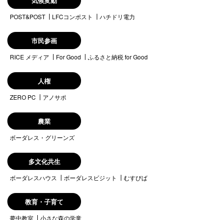
気候変動
POST&POST
LFCコンポスト
ハチドリ電力
市民参画
RICE メディア
For Good
ふるさと納税 for Good
人権
ZERO PC
アノサポ
農業
ボーダレス・グリーンズ
多文化共生
ボーダレスハウス
ボーダレスビジット
むすびば
教育・子育て
夢中教室
小さな森の学童