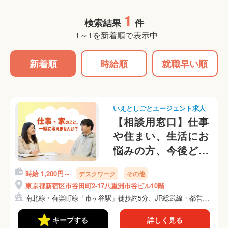
1
検索結果
件
1～1を新着順で表示中
新着順
時給順
就職早い順
いえとしごとエージェント求人
【相談用窓口】仕事
や住まい、生活にお
悩みの方、今後どう
したら良いか一緒に
時給 1,200円～
デスクワーク
その他
考えませんか？
東京都新宿区市谷田町2-17八重洲市谷ビル10階
南北線・有楽町線「市ヶ谷駅」徒歩約5分、JR総武線・都営新
宿...
キープする
詳しく見る