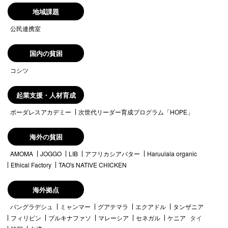
地域課題
公民連携室
国内の貧困
コシツ
起業支援・人材育成
ボーダレスアカデミー
次世代リーダー育成プログラム「HOPE」
海外の貧困
AMOMA
JOGGO
LIB
アフリカシアバター
Haruulala organic
Ethical Factory
TAO's NATIVE CHICKEN
海外拠点
バングラデシュ
ミャンマー
グアテマラ
エクアドル
タンザニア
フィリピン
ブルキナファソ
マレーシア
セネガル
ケニア
タイ