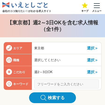
会社のココ知りたい！が
わかる求人サイト
キープ
メニュー
【東京都】週2～3日OKを含む求人情報
（全1件）
選択＞
東京都
エリア
選択＞
選択してください
職種
選択＞
週2～3日OK
こだわり
キーワード
検索する