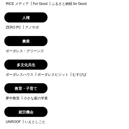
RICE メディア
For Good
ふるさと納税 for Good
人権
ZERO PC
アノサポ
農業
ボーダレス・グリーンズ
多文化共生
ボーダレスハウス
ボーダレスビジット
むすびば
教育・子育て
夢中教室
小さな森の学童
就労機会
UNROOF
いえとしごと