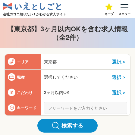
会社のココ知りたい！が
わかる求人サイト
キープ
メニュー
【東京都】3ヶ月以内OKを含む求人情報
（全2件）
選択＞
東京都
エリア
選択＞
選択してください
職種
選択＞
3ヶ月以内OK
こだわり
キーワード
検索する