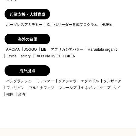
起業支援・人材育成
ボーダレスアカデミー
次世代リーダー育成プログラム「HOPE」
海外の貧困
AMOMA
JOGGO
LIB
アフリカシアバター
Haruulala organic
Ethical Factory
TAO's NATIVE CHICKEN
海外拠点
バングラデシュ
ミャンマー
グアテマラ
エクアドル
タンザニア
フィリピン
ブルキナファソ
マレーシア
セネガル
ケニア
タイ
韓国
台湾