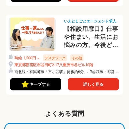
いえとしごとエージェント求人
【相談用窓口】仕事
や住まい、生活にお
悩みの方、今後どう
したら良いか一緒に
時給 1,200円～
デスクワーク
その他
考えませんか？
東京都新宿区市谷田町2-17八重洲市谷ビル10階
南北線・有楽町線「市ヶ谷駅」徒歩約5分、JR総武線・都営新
宿...
キープする
詳しく見る
よくある質問