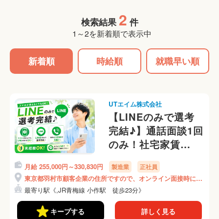
2
検索結果
件
1～2を新着順で表示中
新着順
時給順
就職早い順
UTエイム株式会社
【LINEのみで選考
完結♪】通話面談1回
のみ！社宅家賃
100％補助！月収33
月給 255,000円～330,830円
製造業
正社員
万円可
東京都羽村市顧客企業の住所ですので、オンライン面接時にご
♪《ALZB2C》
説明いたします！
最寄り駅《,JR青梅線 小作駅 徒歩23分》
キープする
詳しく見る