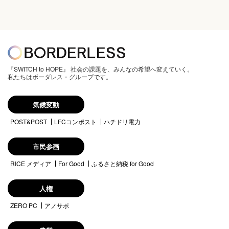
『SWITCH to HOPE』 社会の課題を、みんなの希望へ変えていく。
私たちはボーダレス・グループです。
気候変動
POST&POST
LFCコンポスト
ハチドリ電力
市民参画
RICE メディア
For Good
ふるさと納税 for Good
人権
ZERO PC
アノサポ