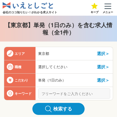
会社のココ知りたい！が
わかる求人サイト
キープ
メニュー
【東京都】単発（1日のみ）を含む求人情
報（全1件）
選択＞
東京都
エリア
選択＞
選択してください
職種
選択＞
単発（1日のみ）
こだわり
キーワード
検索する