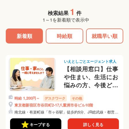
1
検索結果
件
1～1を新着順で表示中
新着順
時給順
就職早い順
いえとしごとエージェント求人
【相談用窓口】仕事
や住まい、生活にお
悩みの方、今後どう
したら良いか一緒に
時給 1,200円～
デスクワーク
その他
考えませんか？
東京都新宿区市谷田町2-17八重洲市谷ビル10階
南北線・有楽町線「市ヶ谷駅」徒歩約5分、JR総武線・都営新
宿...
キープする
詳しく見る