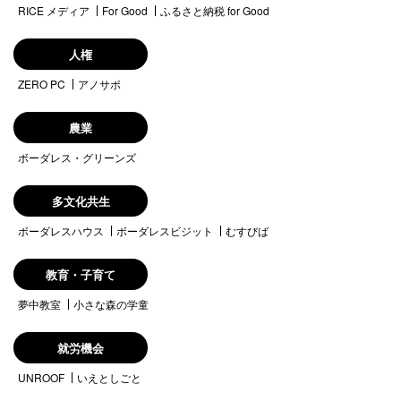
RICE メディア
For Good
ふるさと納税 for Good
人権
ZERO PC
アノサポ
農業
ボーダレス・グリーンズ
多文化共生
ボーダレスハウス
ボーダレスビジット
むすびば
教育・子育て
夢中教室
小さな森の学童
就労機会
UNROOF
いえとしごと