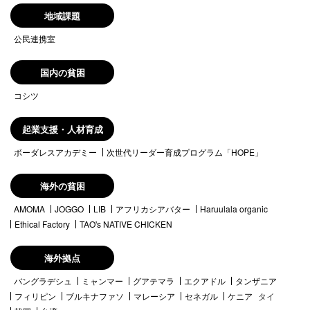
地域課題
公民連携室
国内の貧困
コシツ
起業支援・人材育成
ボーダレスアカデミー
次世代リーダー育成プログラム「HOPE」
海外の貧困
AMOMA
JOGGO
LIB
アフリカシアバター
Haruulala organic
Ethical Factory
TAO's NATIVE CHICKEN
海外拠点
バングラデシュ
ミャンマー
グアテマラ
エクアドル
タンザニア
フィリピン
ブルキナファソ
マレーシア
セネガル
ケニア
タイ