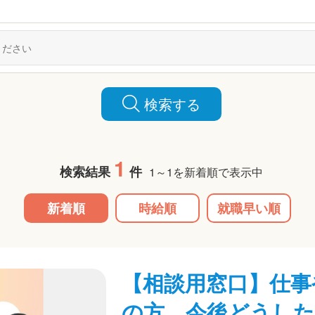
検索する
1
検索結果
件
1～1を新着順で表示中
新着順
時給順
就職早い順
【相談用窓口】仕事
の方、今後どうし