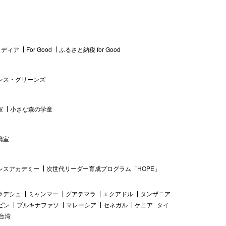
 メディア
For Good
ふるさと納税 for Good
レス・グリーンズ
室
小さな森の学童
携室
レスアカデミー
次世代リーダー育成プログラム「HOPE」
ラデシュ
ミャンマー
グアテマラ
エクアドル
タンザニア
ピン
ブルキナファソ
マレーシア
セネガル
ケニア
タイ
台湾