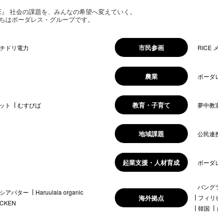
 HOPE』 社会の課題を、みんなの希望へ変えていく。
ちはボーダレス・グループです。
市民参画
チドリ電力
RICE
農業
ボーダ
教育・子育て
ット
むすびば
夢中教
地域課題
公民連
起業支援・人材育成
ボーダ
バング
シアバター
Haruulala organic
海外拠点
フィリ
ICKEN
韓国