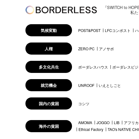
『SWITCH to
私た
気候変動
POST&POST
LFCコンポスト
ハ
人権
ZERO PC
アノサポ
多文化共生
ボーダレスハウス
ボーダレスビジ
就労機会
UNROOF
いえとしごと
国内の貧困
コシツ
AMOMA
JOGGO
LIB
アフリカ
海外の貧困
Ethical Factory
TAO's NATIVE CH