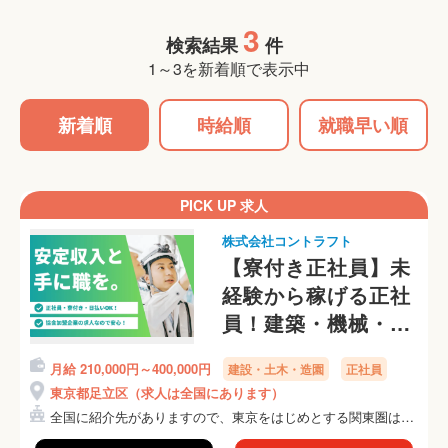
3
検索結果
件
1～3を新着順で表示中
新着順
時給順
就職早い順
PICK UP 求人
株式会社コントラフト
【寮付き正社員】未
経験から稼げる正社
員！建築・機械・保
守・施工管理など希
月給 210,000円～400,000円
建設・土木・造園
正社員
望に合う仕事を紹介
東京都足立区（求人は全国にあります）
します！
全国に紹介先がありますので、東京をはじめとする関東圏はも
ちろ...