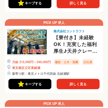
キープする
詳しく見る
PICK UP 求人
株式会社コントラフト
【寮付き】未経験
OK！充実した福利
厚生♪天井クレーン
の点検・修理・据付
月給 215,000円～340,000円
建設・土木・造園
正社員
スタッフ
東京都足立区東綾瀬
最寄り駅：東京メトロ千代田線 北綾瀬駅
キープする
詳しく見る
PICK UP 求人