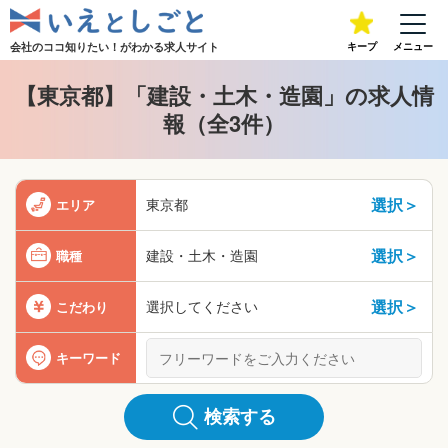
会社のココ知りたい！が
わかる求人サイト
キープ
メニュー
【東京都】「建設・土木・造園」の求人情
報（全3件）
選択＞
東京都
エリア
選択＞
建設・土木・造園
職種
選択＞
選択してください
こだわり
キーワード
検索する