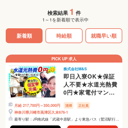
1
検索結果
件
1～1を新着順で表示中
新着順
時給順
就職早い順
PICK UP 求人
株式会社M&S
即日入寮OK★保証
人不要★水道光熱費
0円★家電付マンシ
ョンに即入居OK
月給 217,700円～350,000円
清掃
正社員
神奈川県川崎市高津区久末676-1
最寄り駅：JR南武線「武蔵中原駅」より東急バス（鷲沼駅行
き）...