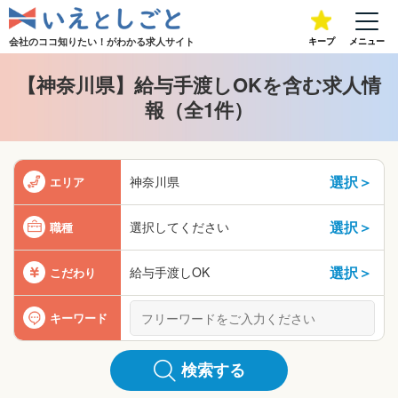
会社のココ知りたい！が
わかる求人サイト
キープ
メニュー
【神奈川県】給与手渡しOKを含む求人情
報（全1件）
選択＞
神奈川県
エリア
選択＞
選択してください
職種
選択＞
給与手渡しOK
こだわり
キーワード
検索する