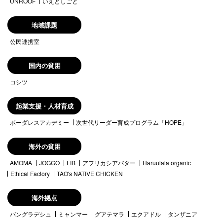
UNROOF
いえとしごと
地域課題
公民連携室
国内の貧困
コシツ
起業支援・人材育成
ボーダレスアカデミー
次世代リーダー育成プログラム「HOPE」
海外の貧困
AMOMA
JOGGO
LIB
アフリカシアバター
Haruulala organic
Ethical Factory
TAO's NATIVE CHICKEN
海外拠点
バングラデシュ
ミャンマー
グアテマラ
エクアドル
タンザニア