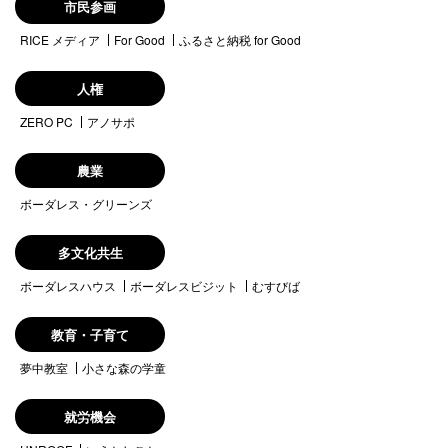
市民参画
RICE メディア
For Good
ふるさと納税 for Good
人権
ZERO PC
アノサポ
農業
ボーダレス・グリーンズ
多文化共生
ボーダレスハウス
ボーダレスビジット
むすびば
教育・子育て
夢中教室
小さな森の学童
就労機会