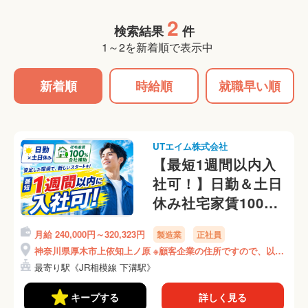
2
検索結果
件
1～2を新着順で表示中
新着順
時給順
就職早い順
UTエイム株式会社
【最短1週間以内入
社可！】日勤＆土日
休み社宅家賃100％
補助♪社宅は1R個室
月給 240,000円～320,323円
製造業
正社員
アパート！
神奈川県厚木市上依知上ノ原 ※顧客企業の住所ですので、以降
《ALPV1C》
の住所はオンライン面談時にご説明いたします！
最寄り駅《JR相模線 下溝駅》
キープする
詳しく見る