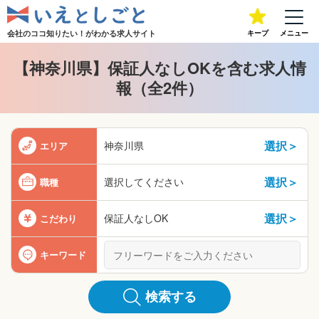
会社のココ知りたい！が
わかる求人サイト
キープ
メニュー
【神奈川県】保証人なしOKを含む求人情
報（全2件）
選択＞
神奈川県
エリア
選択＞
選択してください
職種
選択＞
保証人なしOK
こだわり
キーワード
検索する