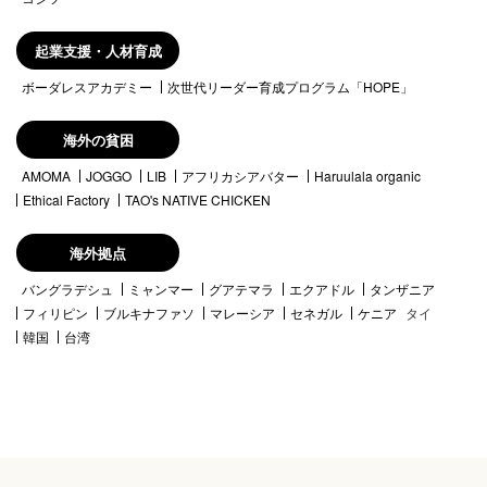
起業支援・人材育成
ボーダレスアカデミー
次世代リーダー育成プログラム「HOPE」
海外の貧困
AMOMA
JOGGO
LIB
アフリカシアバター
Haruulala organic
Ethical Factory
TAO's NATIVE CHICKEN
海外拠点
バングラデシュ
ミャンマー
グアテマラ
エクアドル
タンザニア
フィリピン
ブルキナファソ
マレーシア
セネガル
ケニア
タイ
韓国
台湾