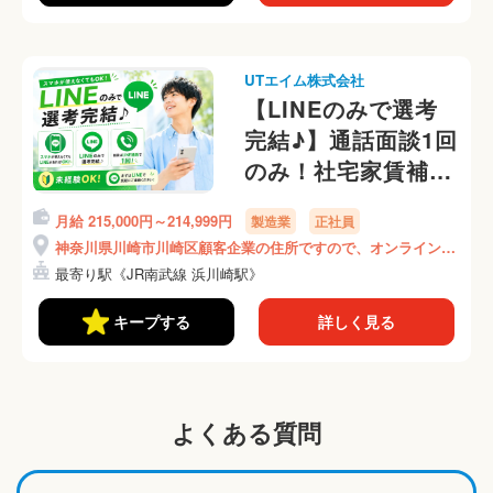
UTエイム株式会社
【LINEのみで選考
完結♪】通話面談1回
のみ！社宅家賃補助
あり！【日勤&土日
月給 215,000円～214,999円
製造業
正社員
祝休み】
神奈川県川崎市川崎区顧客企業の住所ですので、オンライン面
《AUHO1C》
接時にご説明いたします！
最寄り駅《JR南武線 浜川崎駅》
キープする
詳しく見る
よくある質問