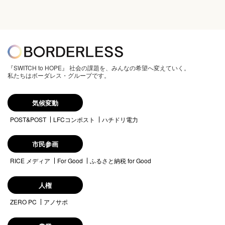
『SWITCH to HOPE』 社会の課題を、みんなの希望へ変えていく。
私たちはボーダレス・グループです。
気候変動
POST&POST
LFCコンポスト
ハチドリ電力
市民参画
RICE メディア
For Good
ふるさと納税 for Good
人権
ZERO PC
アノサポ