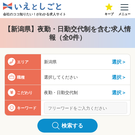
会社のココ知りたい！が
わかる求人サイト
キープ
メニュー
【新潟県】夜勤・日勤交代制を含む求人情
報（全0件）
選択＞
新潟県
エリア
選択＞
選択してください
職種
選択＞
夜勤・日勤交代制
こだわり
キーワード
検索する