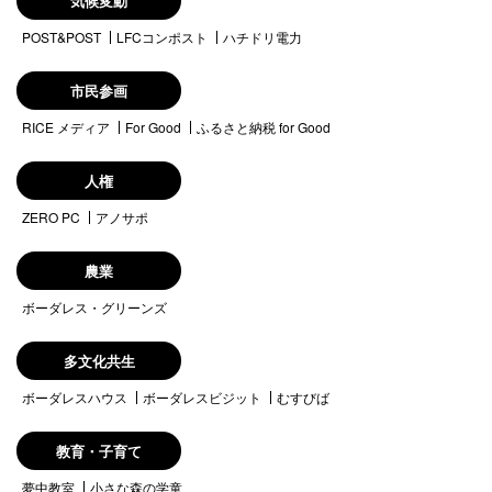
気候変動
POST&POST
LFCコンポスト
ハチドリ電力
市民参画
RICE メディア
For Good
ふるさと納税 for Good
人権
ZERO PC
アノサポ
農業
ボーダレス・グリーンズ
多文化共生
ボーダレスハウス
ボーダレスビジット
むすびば
教育・子育て
夢中教室
小さな森の学童