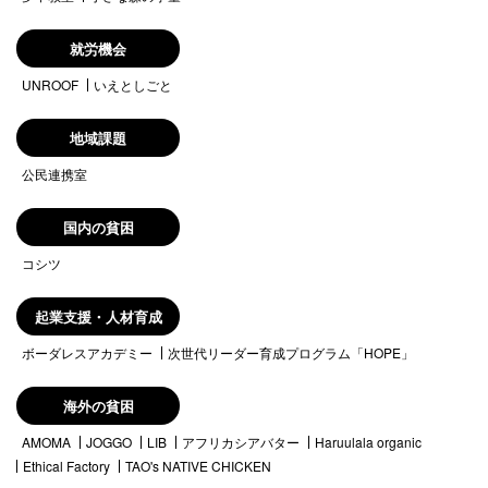
就労機会
UNROOF
いえとしごと
地域課題
公民連携室
国内の貧困
コシツ
起業支援・人材育成
ボーダレスアカデミー
次世代リーダー育成プログラム「HOPE」
海外の貧困
AMOMA
JOGGO
LIB
アフリカシアバター
Haruulala organic
Ethical Factory
TAO's NATIVE CHICKEN