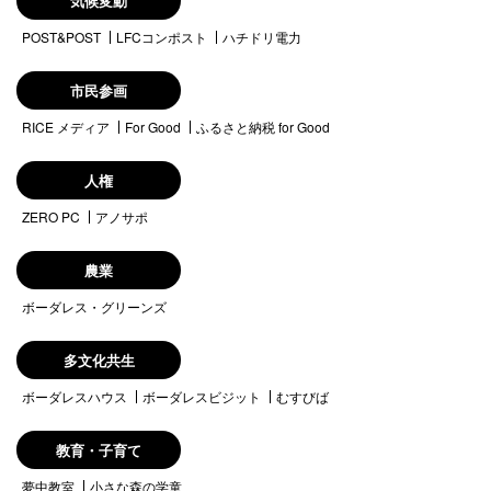
気候変動
POST&POST
LFCコンポスト
ハチドリ電力
市民参画
RICE メディア
For Good
ふるさと納税 for Good
人権
ZERO PC
アノサポ
農業
ボーダレス・グリーンズ
多文化共生
ボーダレスハウス
ボーダレスビジット
むすびば
教育・子育て
夢中教室
小さな森の学童