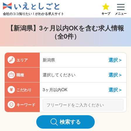
会社のココ知りたい！が
わかる求人サイト
キープ
メニュー
【新潟県】3ヶ月以内OKを含む求人情報
（全0件）
選択＞
新潟県
エリア
選択＞
選択してください
職種
選択＞
3ヶ月以内OK
こだわり
キーワード
検索する