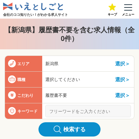
会社のココ知りたい！が
わかる求人サイト
キープ
メニュー
【新潟県】履歴書不要を含む求人情報（全
0件）
選択＞
新潟県
エリア
選択＞
選択してください
職種
選択＞
履歴書不要
こだわり
キーワード
検索する