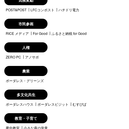
気候変動
POST&POST
LFCコンポスト
ハチドリ電力
市民参画
RICE メディア
For Good
ふるさと納税 for Good
人権
ZERO PC
アノサポ
農業
ボーダレス・グリーンズ
多文化共生
ボーダレスハウス
ボーダレスビジット
むすびば
教育・子育て
夢中教室
小さな森の学童