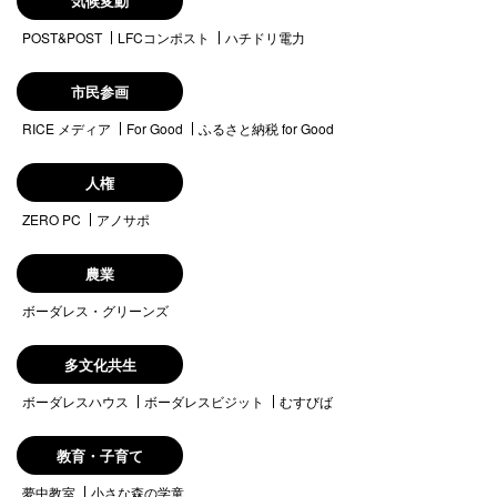
気候変動
POST&POST
LFCコンポスト
ハチドリ電力
市民参画
RICE メディア
For Good
ふるさと納税 for Good
人権
ZERO PC
アノサポ
農業
ボーダレス・グリーンズ
多文化共生
ボーダレスハウス
ボーダレスビジット
むすびば
教育・子育て
夢中教室
小さな森の学童