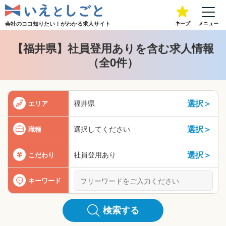
会社のココ知りたい！が
わかる求人サイト
キープ
メニュー
【福井県】社員登用ありを含む求人情報
（全0件）
選択＞
福井県
エリア
選択＞
選択してください
職種
選択＞
社員登用あり
こだわり
キーワード
検索する