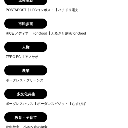
気候変動
POST&POST
LFCコンポスト
ハチドリ電力
市民参画
RICE メディア
For Good
ふるさと納税 for Good
人権
ZERO PC
アノサポ
農業
ボーダレス・グリーンズ
多文化共生
ボーダレスハウス
ボーダレスビジット
むすびば
教育・子育て
夢中教室
小さな森の学童