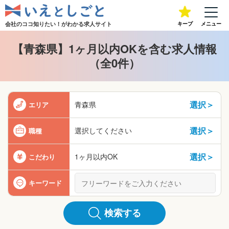
会社のココ知りたい！が
わかる求人サイト
キープ
メニュー
【青森県】1ヶ月以内OKを含む求人情報
（全0件）
選択＞
青森県
エリア
選択＞
選択してください
職種
選択＞
1ヶ月以内OK
こだわり
キーワード
検索する