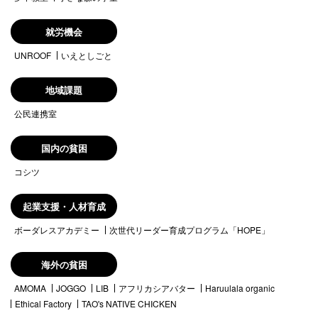
就労機会
UNROOF
いえとしごと
地域課題
公民連携室
国内の貧困
コシツ
起業支援・人材育成
ボーダレスアカデミー
次世代リーダー育成プログラム「HOPE」
海外の貧困
AMOMA
JOGGO
LIB
アフリカシアバター
Haruulala organic
Ethical Factory
TAO's NATIVE CHICKEN