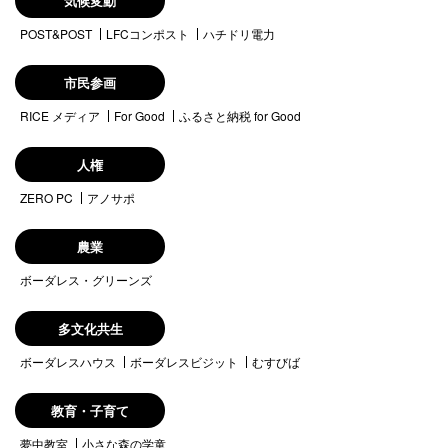
気候変動
POST&POST
LFCコンポスト
ハチドリ電力
市民参画
RICE メディア
For Good
ふるさと納税 for Good
人権
ZERO PC
アノサポ
農業
ボーダレス・グリーンズ
多文化共生
ボーダレスハウス
ボーダレスビジット
むすびば
教育・子育て
夢中教室
小さな森の学童