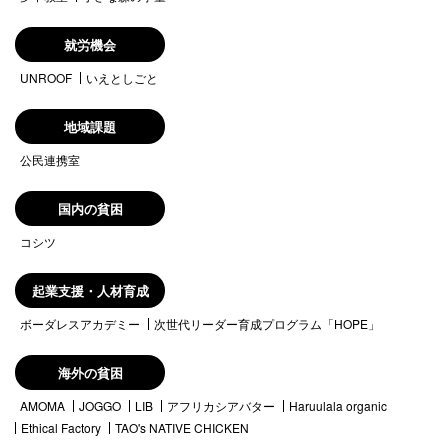
就労機会
UNROOF
いえとしごと
地域課題
公民連携室
国内の貧困
コシツ
起業支援・人材育成
ボーダレスアカデミー
次世代リーダー育成プログラム「HOPE」
海外の貧困
AMOMA
JOGGO
LIB
アフリカシアバター
Haruulala organic
Ethical Factory
TAO's NATIVE CHICKEN