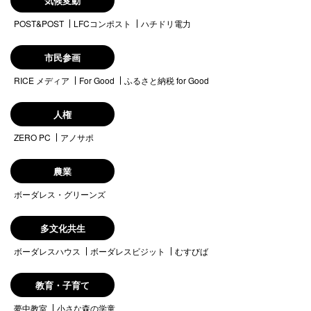
気候変動
POST&POST
LFCコンポスト
ハチドリ電力
市民参画
RICE メディア
For Good
ふるさと納税 for Good
人権
ZERO PC
アノサポ
農業
ボーダレス・グリーンズ
多文化共生
ボーダレスハウス
ボーダレスビジット
むすびば
教育・子育て
夢中教室
小さな森の学童