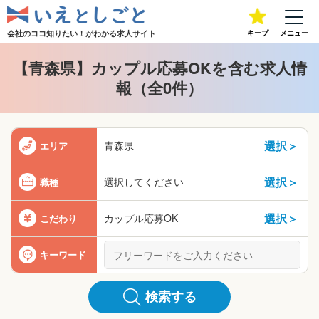
会社のココ知りたい！が
わかる求人サイト
キープ
メニュー
【青森県】カップル応募OKを含む求人情
報（全0件）
選択＞
青森県
エリア
選択＞
選択してください
職種
選択＞
カップル応募OK
こだわり
キーワード
検索する