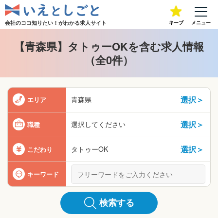
会社のココ知りたい！が
わかる求人サイト
キープ
メニュー
【青森県】タトゥーOKを含む求人情報
（全0件）
選択＞
青森県
エリア
選択＞
選択してください
職種
選択＞
タトゥーOK
こだわり
キーワード
検索する