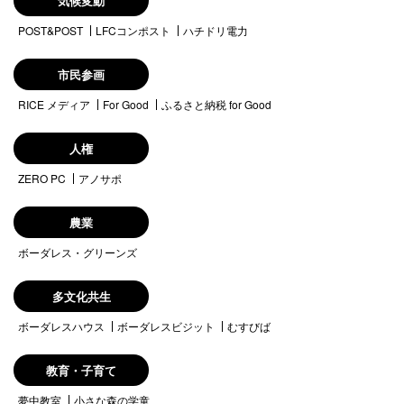
気候変動
POST&POST
LFCコンポスト
ハチドリ電力
市民参画
RICE メディア
For Good
ふるさと納税 for Good
人権
ZERO PC
アノサポ
農業
ボーダレス・グリーンズ
多文化共生
ボーダレスハウス
ボーダレスビジット
むすびば
教育・子育て
夢中教室
小さな森の学童