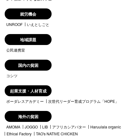
就労機会
UNROOF
いえとしごと
地域課題
公民連携室
国内の貧困
コシツ
起業支援・人材育成
ボーダレスアカデミー
次世代リーダー育成プログラム「HOPE」
海外の貧困
AMOMA
JOGGO
LIB
アフリカシアバター
Haruulala organic
Ethical Factory
TAO's NATIVE CHICKEN