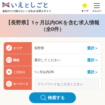
会社のココ知りたい！が
わかる求人サイト
キープ
メニュー
【長野県】1ヶ月以内OKを含む求人情報
（全0件）
選択＞
長野県
エリア
選択＞
選択してください
職種
選択＞
1ヶ月以内OK
こだわり
キーワード
検索する