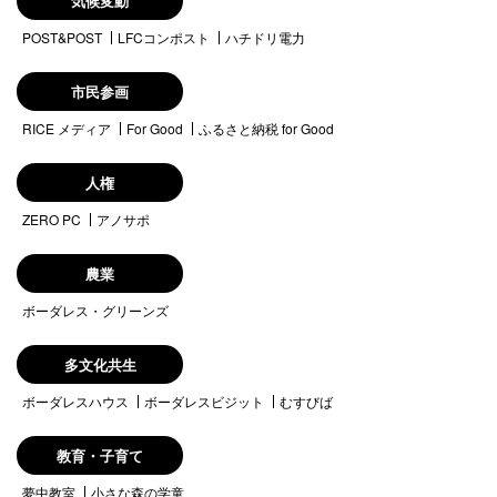
気候変動
POST&POST
LFCコンポスト
ハチドリ電力
市民参画
RICE メディア
For Good
ふるさと納税 for Good
人権
ZERO PC
アノサポ
農業
ボーダレス・グリーンズ
多文化共生
ボーダレスハウス
ボーダレスビジット
むすびば
教育・子育て
夢中教室
小さな森の学童