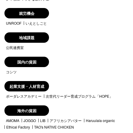
就労機会
UNROOF
いえとしごと
地域課題
公民連携室
国内の貧困
コシツ
起業支援・人材育成
ボーダレスアカデミー
次世代リーダー育成プログラム「HOPE」
海外の貧困
AMOMA
JOGGO
LIB
アフリカシアバター
Haruulala organic
Ethical Factory
TAO's NATIVE CHICKEN