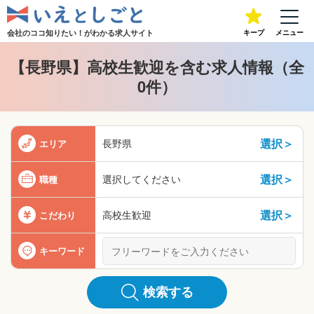
会社のココ知りたい！が
わかる求人サイト
キープ
メニュー
【長野県】高校生歓迎を含む求人情報（全
0件）
選択＞
長野県
エリア
選択＞
選択してください
職種
選択＞
高校生歓迎
こだわり
キーワード
検索する