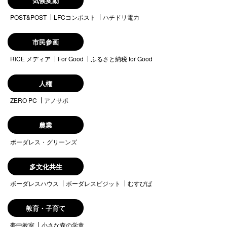
気候変動
POST&POST
LFCコンポスト
ハチドリ電力
市民参画
RICE メディア
For Good
ふるさと納税 for Good
人権
ZERO PC
アノサポ
農業
ボーダレス・グリーンズ
多文化共生
ボーダレスハウス
ボーダレスビジット
むすびば
教育・子育て
夢中教室
小さな森の学童