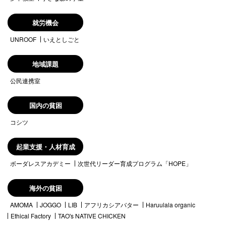
就労機会
UNROOF
いえとしごと
地域課題
公民連携室
国内の貧困
コシツ
起業支援・人材育成
ボーダレスアカデミー
次世代リーダー育成プログラム「HOPE」
海外の貧困
AMOMA
JOGGO
LIB
アフリカシアバター
Haruulala organic
Ethical Factory
TAO's NATIVE CHICKEN