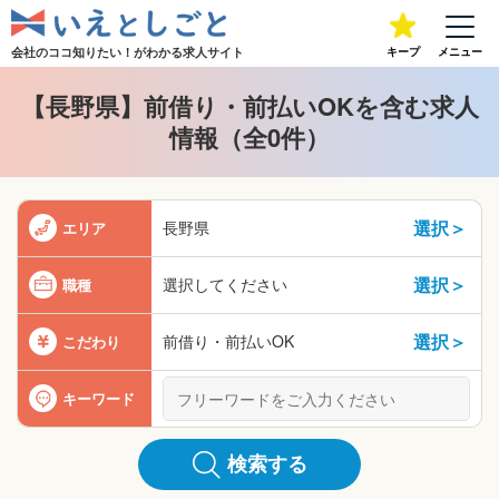
会社のココ知りたい！が
わかる求人サイト
キープ
メニュー
【長野県】前借り・前払いOKを含む求人
情報（全0件）
選択＞
長野県
エリア
選択＞
選択してください
職種
選択＞
前借り・前払いOK
こだわり
キーワード
検索する