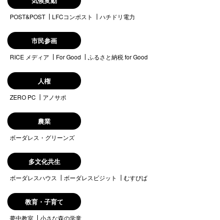
気候変動
POST&POST
LFCコンポスト
ハチドリ電力
市民参画
RICE メディア
For Good
ふるさと納税 for Good
人権
ZERO PC
アノサポ
農業
ボーダレス・グリーンズ
多文化共生
ボーダレスハウス
ボーダレスビジット
むすびば
教育・子育て
夢中教室
小さな森の学童