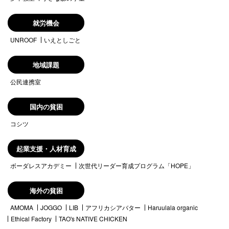
就労機会
UNROOF
いえとしごと
地域課題
公民連携室
国内の貧困
コシツ
起業支援・人材育成
ボーダレスアカデミー
次世代リーダー育成プログラム「HOPE」
海外の貧困
AMOMA
JOGGO
LIB
アフリカシアバター
Haruulala organic
Ethical Factory
TAO's NATIVE CHICKEN