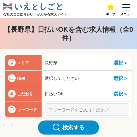
会社のココ知りたい！が
わかる求人サイト
キープ
メニュー
【長野県】日払いOKを含む求人情報（全0
件）
選択＞
長野県
エリア
選択＞
選択してください
職種
選択＞
日払いOK
こだわり
キーワード
検索する