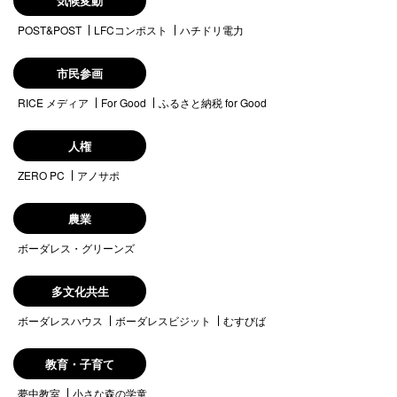
気候変動
POST&POST
LFCコンポスト
ハチドリ電力
市民参画
RICE メディア
For Good
ふるさと納税 for Good
人権
ZERO PC
アノサポ
農業
ボーダレス・グリーンズ
多文化共生
ボーダレスハウス
ボーダレスビジット
むすびば
教育・子育て
夢中教室
小さな森の学童