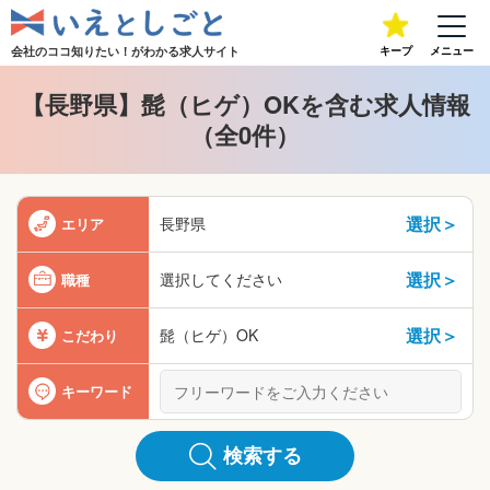
会社のココ知りたい！が
わかる求人サイト
キープ
メニュー
【長野県】髭（ヒゲ）OKを含む求人情報
（全0件）
選択＞
長野県
エリア
選択＞
選択してください
職種
選択＞
髭（ヒゲ）OK
こだわり
キーワード
検索する