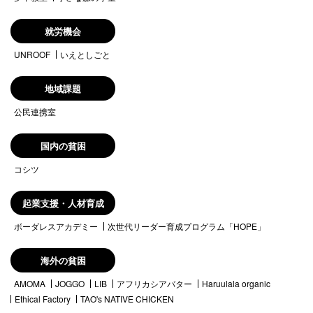
就労機会
UNROOF
いえとしごと
地域課題
公民連携室
国内の貧困
コシツ
起業支援・人材育成
ボーダレスアカデミー
次世代リーダー育成プログラム「HOPE」
海外の貧困
AMOMA
JOGGO
LIB
アフリカシアバター
Haruulala organic
Ethical Factory
TAO's NATIVE CHICKEN