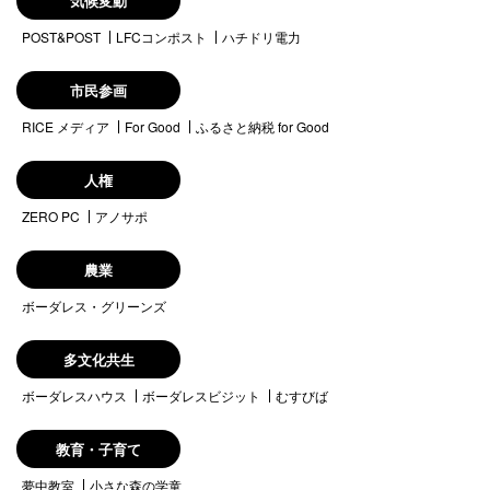
気候変動
POST&POST
LFCコンポスト
ハチドリ電力
市民参画
RICE メディア
For Good
ふるさと納税 for Good
人権
ZERO PC
アノサポ
農業
ボーダレス・グリーンズ
多文化共生
ボーダレスハウス
ボーダレスビジット
むすびば
教育・子育て
夢中教室
小さな森の学童