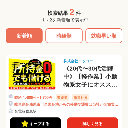
2
検索結果
件
1～2を新着順で表示中
新着順
時給順
就職早い順
株式会社ニッコー
《20代〜30代活躍
中》【軽作業】小動
物系女子にオスス
メ！かんたん×座り
時給 1,400円～1,750円
製造業
派遣社員
作業×重労働なし！
岐阜県各務原市（全国各地からの移動交通費は当社が全額負
愛知県名古屋駅まで
担）
名電各務原駅
電車で45分◆(226-
1)
キープする
詳しく見る