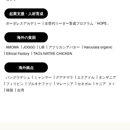
起業支援・人材育成
ボーダレスアカデミー
次世代リーダー育成プログラム「HOPE」
海外の貧困
AMOMA
JOGGO
LIB
アフリカシアバター
Haruulala organic
Ethical Factory
TAO's NATIVE CHICKEN
海外拠点
バングラデシュ
ミャンマー
グアテマラ
エクアドル
タンザニア
フィリピン
ブルキナファソ
マレーシア
セネガル
ケニア
タイ
韓国
台湾