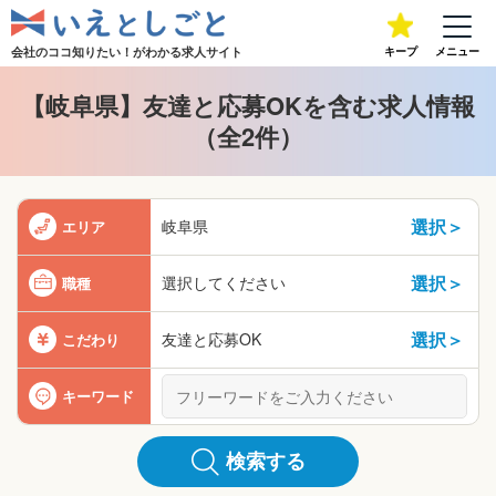
会社のココ知りたい！が
わかる求人サイト
キープ
メニュー
【岐阜県】友達と応募OKを含む求人情報
（全2件）
選択＞
岐阜県
エリア
選択＞
選択してください
職種
選択＞
友達と応募OK
こだわり
キーワード
検索する