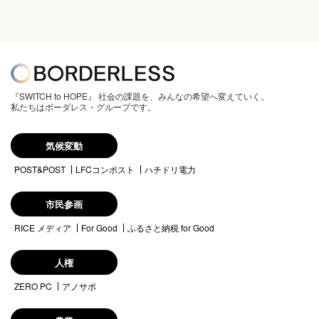
『SWITCH to HOPE』 社会の課題を、みんなの希望へ変えていく。
私たちはボーダレス・グループです。
気候変動
POST&POST
LFCコンポスト
ハチドリ電力
市民参画
RICE メディア
For Good
ふるさと納税 for Good
人権
ZERO PC
アノサポ