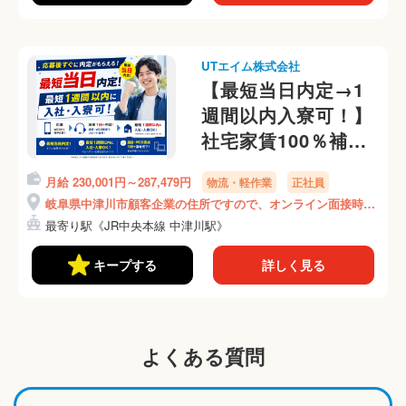
UTエイム株式会社
【最短当日内定→1
週間以内入寮可！】
社宅家賃100％補助
♪（1R個室アパー
月給 230,001円～287,479円
物流・軽作業
正社員
ト）月収28万円可！
岐阜県中津川市顧客企業の住所ですので、オンライン面接時に
《ABJD2C》
ご説明いたします！
最寄り駅《JR中央本線 中津川駅》
キープする
詳しく見る
よくある質問