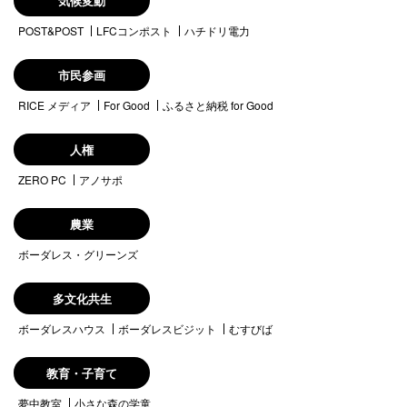
気候変動
POST&POST
LFCコンポスト
ハチドリ電力
市民参画
RICE メディア
For Good
ふるさと納税 for Good
人権
ZERO PC
アノサポ
農業
ボーダレス・グリーンズ
多文化共生
ボーダレスハウス
ボーダレスビジット
むすびば
教育・子育て
夢中教室
小さな森の学童