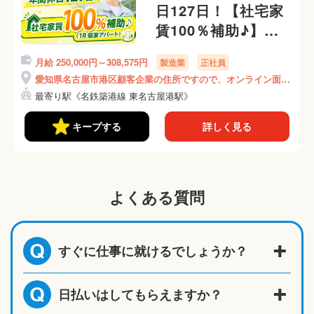
日127日！【社宅家
賃100％補助♪】
（1R個室アパート）
月給 250,000円～308,575円
製造業
正社員
《Abya1C》
愛知県名古屋市港区顧客企業の住所ですので、オンライン面接
時にご説明いたします！
最寄り駅《名鉄築港線 東名古屋港駅》
キープする
詳しく見る
よくある質問
すぐに仕事に就けるでしょうか？
Q
日払いはしてもらえますか？
Q