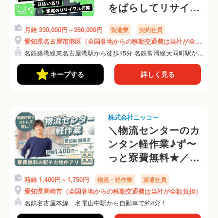
をばらしてリサイク
ル！毎日現金で日払
月給 230,000円～280,000円
製造業
契約社員
い可！携帯ナシでも
愛知県名古屋市港区（全国各地からの移動交通費は当社が全額
入社OK！食事付
負担）
名鉄築港線東名古屋港駅から徒歩15分 名鉄常滑線大同町駅か...
き・Wi-Fi使い放題
◎(7-2)
キープする
詳しく見る
株式会社ニッコー
＼物流センターのカ
ンタン軽作業♪ず〜
っと寮費無料★／中
高年・ミドル活躍
時給 1,400円～1,750円
物流・軽作業
派遣社員
中！長そでの私服勤
愛知県岡崎市（全国各地からの移動交通費は当社が全額負担）
務OK(291-3)
名鉄名古屋本線 名電山中駅から自動車で約4分！