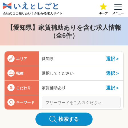
会社のココ知りたい！が
わかる求人サイト
キープ
メニュー
【愛知県】家賃補助ありを含む求人情報
（全6件）
選択＞
愛知県
エリア
選択＞
選択してください
職種
選択＞
家賃補助あり
こだわり
キーワード
検索する