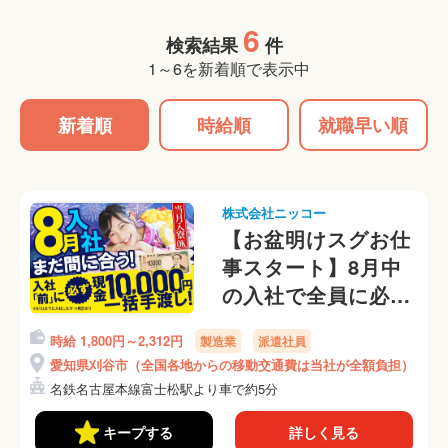
6
検索結果
件
1～6を新着順で表示中
新着順
時給順
就職早い順
株式会社ニッコー
【お盆明けスグお仕
事スタート】8月中
の入社で全員に必ず
10,000円支給！所持
時給 1,800円～2,312円
製造業
派遣社員
金0円・家なし・携
愛知県刈谷市（全国各地からの移動交通費は当社が全額負担）
帯なしOK（67-54）
名鉄名古屋本線富士松駅より車で約5分
キープする
詳しく見る