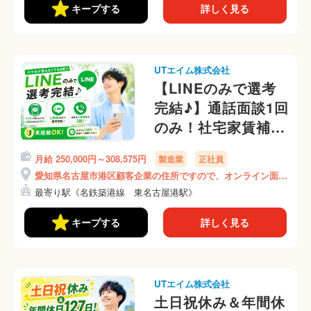
キープする
詳しく見る
UTエイム株式会社
【LINEのみで選考
完結♪】通話面談1回
のみ！社宅家賃補助
あり！【日勤&土日
月給 250,000円～308,575円
製造業
正社員
祝休み】
愛知県名古屋市港区顧客企業の住所ですので、オンライン面接
《Abya1C》
時にご説明いたします！
最寄り駅《名鉄築港線 東名古屋港駅》
キープする
詳しく見る
UTエイム株式会社
土日祝休み＆年間休