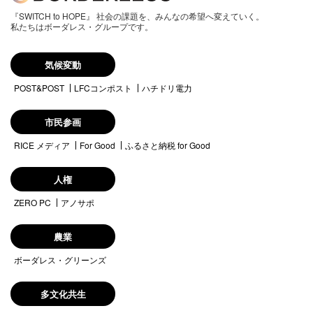
『SWITCH to HOPE』 社会の課題を、みんなの希望へ変えていく。
私たちはボーダレス・グループです。
気候変動
POST&POST
LFCコンポスト
ハチドリ電力
市民参画
RICE メディア
For Good
ふるさと納税 for Good
人権
ZERO PC
アノサポ
農業
ボーダレス・グリーンズ
多文化共生