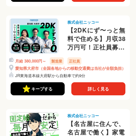
株式会社ニッコー
【2DKにず〜っと無
料で住める】月収38
万円可！正社員募集
◎中卒・高卒の社員
月給 380,000円～
製造業
正社員
活躍中！就業先まで
愛知県大府市（全国各地からの移動交通費は当社が全額負担）
0円で移動
JR東海道本線大府駅から自動車で約9分
OK◎(285-1)
キープする
詳しく見る
株式会社ニッコー
【名古屋に住んで、
名古屋で働く】家電