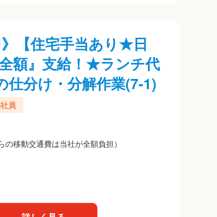
躍中》【住宅手当あり★日
全額』支給！★ランチ代
仕分け・分解作業(7-1)
約社員
らの移動交通費は当社が全額負担）