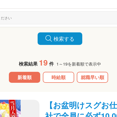
検索する
19
検索結果
件
1～19を新着順で表示中
新着順
時給順
就職早い順
【お盆明けスグお仕
社で全員に必ず10,