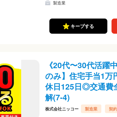
製造業
キープする
《20代〜30代活
のみ】住宅手当1万
休日125日◎交通
解(7-4)
株式会社ニッコー
製造業
契