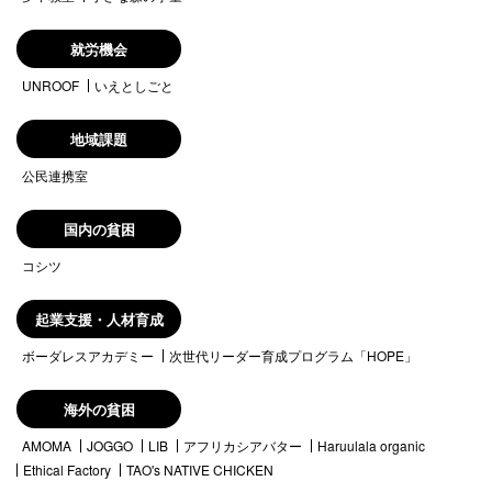
就労機会
UNROOF
いえとしごと
地域課題
公民連携室
国内の貧困
コシツ
起業支援・人材育成
ボーダレスアカデミー
次世代リーダー育成プログラム「HOPE」
海外の貧困
AMOMA
JOGGO
LIB
アフリカシアバター
Haruulala organic
Ethical Factory
TAO's NATIVE CHICKEN