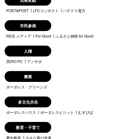
気候変動
POST&POST
LFCコンポスト
ハチドリ電力
市民参画
RICE メディア
For Good
ふるさと納税 for Good
人権
ZERO PC
アノサポ
農業
ボーダレス・グリーンズ
多文化共生
ボーダレスハウス
ボーダレスビジット
むすびば
教育・子育て
夢中教室
小さな森の学童