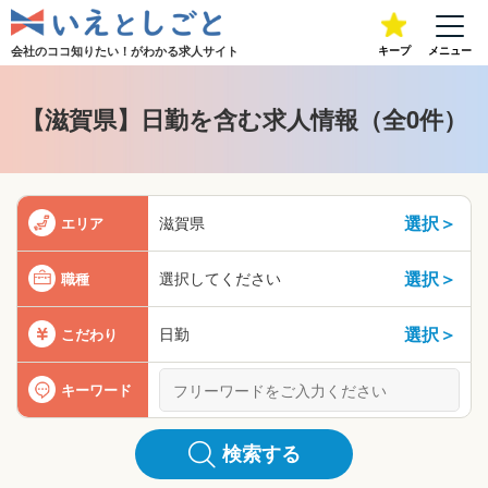
会社のココ知りたい！が
わかる求人サイト
キープ
メニュー
【滋賀県】日勤を含む求人情報（全0件）
選択＞
滋賀県
エリア
選択＞
選択してください
職種
選択＞
日勤
こだわり
キーワード
検索する