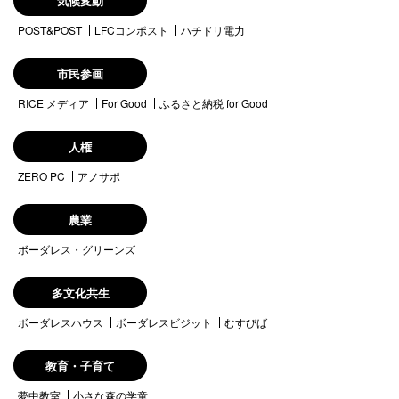
気候変動
POST&POST
LFCコンポスト
ハチドリ電力
市民参画
RICE メディア
For Good
ふるさと納税 for Good
人権
ZERO PC
アノサポ
農業
ボーダレス・グリーンズ
多文化共生
ボーダレスハウス
ボーダレスビジット
むすびば
教育・子育て
夢中教室
小さな森の学童