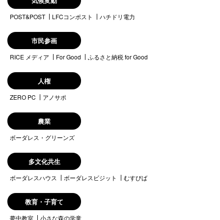
気候変動
POST&POST
LFCコンポスト
ハチドリ電力
市民参画
RICE メディア
For Good
ふるさと納税 for Good
人権
ZERO PC
アノサポ
農業
ボーダレス・グリーンズ
多文化共生
ボーダレスハウス
ボーダレスビジット
むすびば
教育・子育て
夢中教室
小さな森の学童