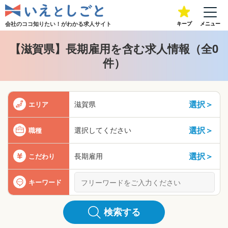
会社のココ知りたい！が
わかる求人サイト
キープ
メニュー
【滋賀県】長期雇用を含む求人情報（全0
件）
選択＞
滋賀県
エリア
選択＞
選択してください
職種
選択＞
長期雇用
こだわり
キーワード
検索する