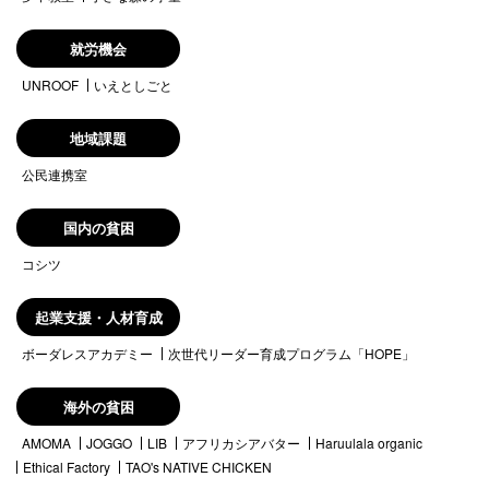
就労機会
UNROOF
いえとしごと
地域課題
公民連携室
国内の貧困
コシツ
起業支援・人材育成
ボーダレスアカデミー
次世代リーダー育成プログラム「HOPE」
海外の貧困
AMOMA
JOGGO
LIB
アフリカシアバター
Haruulala organic
Ethical Factory
TAO's NATIVE CHICKEN