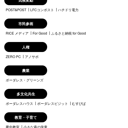
気候変動
POST&POST
LFCコンポスト
ハチドリ電力
市民参画
RICE メディア
For Good
ふるさと納税 for Good
人権
ZERO PC
アノサポ
農業
ボーダレス・グリーンズ
多文化共生
ボーダレスハウス
ボーダレスビジット
むすびば
教育・子育て
夢中教室
小さな森の学童