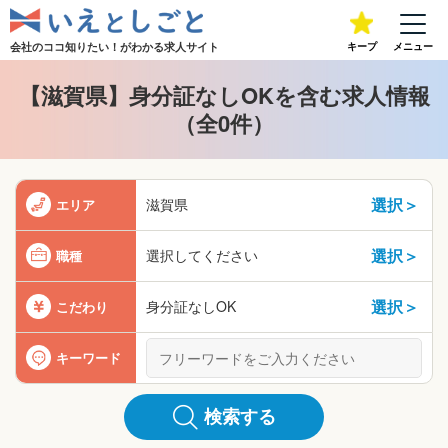
会社のココ知りたい！が
わかる求人サイト
キープ
メニュー
【滋賀県】身分証なしOKを含む求人情報
（全0件）
選択＞
滋賀県
エリア
選択＞
選択してください
職種
選択＞
身分証なしOK
こだわり
キーワード
検索する