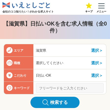
会社のココ知りたい！が
わかる求人サイト
キープ
メニュー
【滋賀県】日払いOKを含む求人情報（全0
件）
選択＞
滋賀県
エリア
選択＞
選択してください
職種
選択＞
日払いOK
こだわり
キーワード
検索する