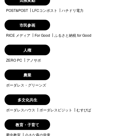
気候変動
POST&POST
LFCコンポスト
ハチドリ電力
市民参画
RICE メディア
For Good
ふるさと納税 for Good
人権
ZERO PC
アノサポ
農業
ボーダレス・グリーンズ
多文化共生
ボーダレスハウス
ボーダレスビジット
むすびば
教育・子育て
夢中教室
小さな森の学童