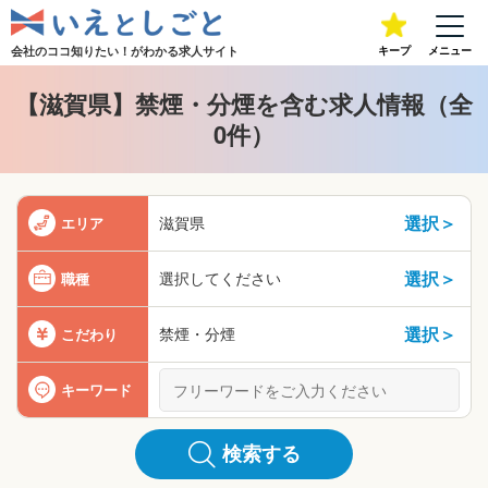
会社のココ知りたい！が
わかる求人サイト
キープ
メニュー
【滋賀県】禁煙・分煙を含む求人情報（全
0件）
選択＞
滋賀県
エリア
選択＞
選択してください
職種
選択＞
禁煙・分煙
こだわり
キーワード
検索する