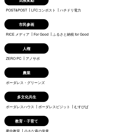
気候変動
POST&POST
LFCコンポスト
ハチドリ電力
市民参画
RICE メディア
For Good
ふるさと納税 for Good
人権
ZERO PC
アノサポ
農業
ボーダレス・グリーンズ
多文化共生
ボーダレスハウス
ボーダレスビジット
むすびば
教育・子育て
夢中教室
小さな森の学童