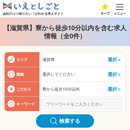
会社のココ知りたい！が
わかる求人サイト
キープ
メニュー
【滋賀県】寮から徒歩10分以内を含む求人
情報（全0件）
選択＞
滋賀県
エリア
選択＞
選択してください
職種
選択＞
寮から徒歩10分以内
こだわり
キーワード
検索する