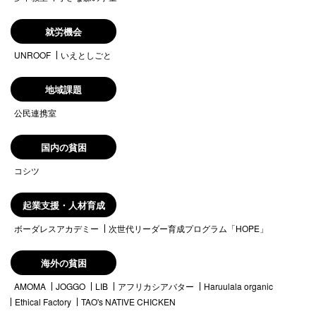
就労機会
UNROOF
いえとしごと
地域課題
公民連携室
国内の貧困
コシツ
起業支援・人材育成
ボーダレスアカデミー
次世代リーダー育成プログラム「HOPE」
海外の貧困
AMOMA
JOGGO
LIB
アフリカシアバター
Haruulala organic
Ethical Factory
TAO's NATIVE CHICKEN