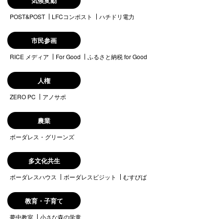
気候変動
POST&POST
LFCコンポスト
ハチドリ電力
市民参画
RICE メディア
For Good
ふるさと納税 for Good
人権
ZERO PC
アノサポ
農業
ボーダレス・グリーンズ
多文化共生
ボーダレスハウス
ボーダレスビジット
むすびば
教育・子育て
夢中教室
小さな森の学童