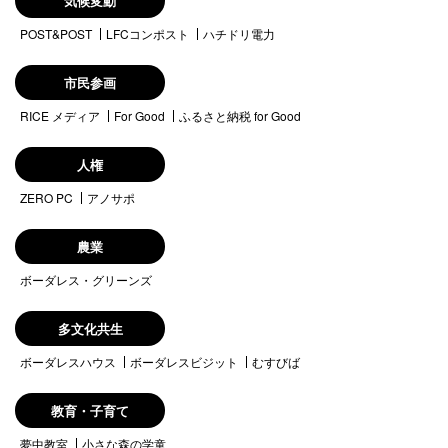
気候変動
POST&POST
LFCコンポスト
ハチドリ電力
市民参画
RICE メディア
For Good
ふるさと納税 for Good
人権
ZERO PC
アノサポ
農業
ボーダレス・グリーンズ
多文化共生
ボーダレスハウス
ボーダレスビジット
むすびば
教育・子育て
夢中教室
小さな森の学童