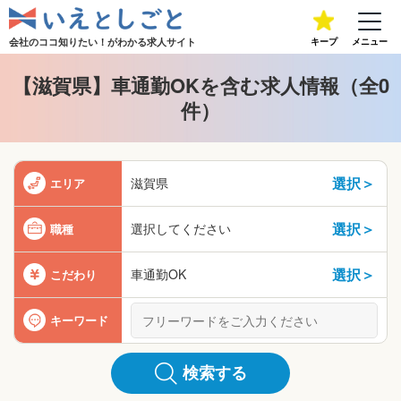
会社のココ知りたい！が
わかる求人サイト
キープ
メニュー
【滋賀県】車通勤OKを含む求人情報（全0
件）
選択＞
滋賀県
エリア
選択＞
選択してください
職種
選択＞
車通勤OK
こだわり
キーワード
検索する