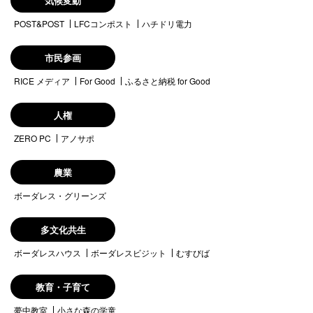
気候変動
POST&POST
LFCコンポスト
ハチドリ電力
市民参画
RICE メディア
For Good
ふるさと納税 for Good
人権
ZERO PC
アノサポ
農業
ボーダレス・グリーンズ
多文化共生
ボーダレスハウス
ボーダレスビジット
むすびば
教育・子育て
夢中教室
小さな森の学童