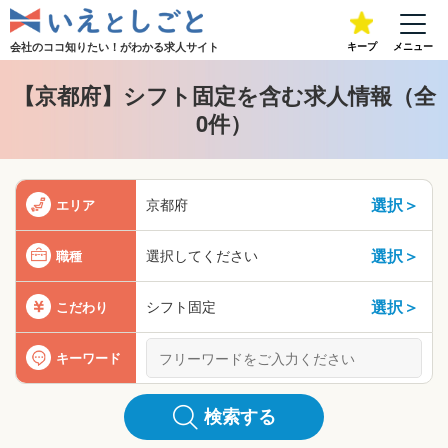
会社のココ知りたい！が
わかる求人サイト
キープ
メニュー
【京都府】シフト固定を含む求人情報（全
0件）
選択＞
京都府
エリア
選択＞
選択してください
職種
選択＞
シフト固定
こだわり
キーワード
検索する