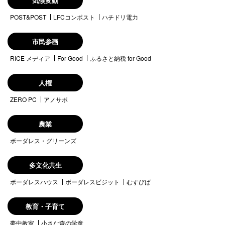
気候変動
POST&POST
LFCコンポスト
ハチドリ電力
市民参画
RICE メディア
For Good
ふるさと納税 for Good
人権
ZERO PC
アノサポ
農業
ボーダレス・グリーンズ
多文化共生
ボーダレスハウス
ボーダレスビジット
むすびば
教育・子育て
夢中教室
小さな森の学童