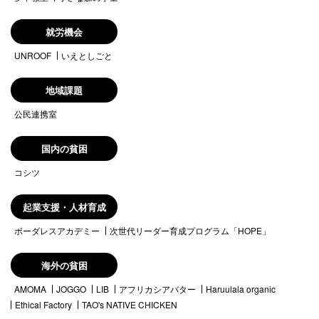
就労機会
UNROOF
いえとしごと
地域課題
公民連携室
国内の貧困
コシツ
起業支援・人材育成
ボーダレスアカデミー
次世代リーダー育成プログラム「HOPE」
海外の貧困
AMOMA
JOGGO
LIB
アフリカシアバター
Haruulala organic
Ethical Factory
TAO's NATIVE CHICKEN