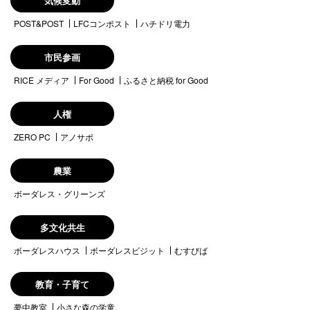
気候変動
POST&POST
LFCコンポスト
ハチドリ電力
市民参画
RICE メディア
For Good
ふるさと納税 for Good
人権
ZERO PC
アノサポ
農業
ボーダレス・グリーンズ
多文化共生
ボーダレスハウス
ボーダレスビジット
むすびば
教育・子育て
夢中教室
小さな森の学童